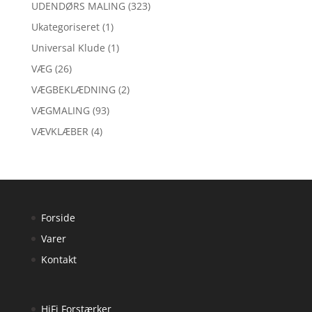
UDENDØRS MALING
(323)
Ukategoriseret
(1)
Universal Klude
(1)
VÆG
(26)
VÆGBEKLÆDNING
(2)
VÆGMALING
(93)
VÆVKLÆBER
(4)
Forside
Varer
Kontakt
HiFi Forstærker