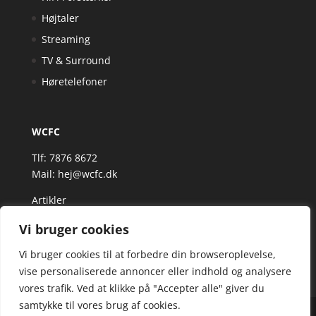
Højtaler
Streaming
TV & Surround
Høretelefoner
WCFC
Tlf: 7876 8672
Mail:
hej@wcfc.dk
Artikler
Vi bruger cookies
Vi bruger cookies til at forbedre din browseroplevelse,
vise personaliserede annoncer eller indhold og analysere
vores trafik. Ved at klikke på "Accepter alle" giver du
samtykke til vores brug af cookies.