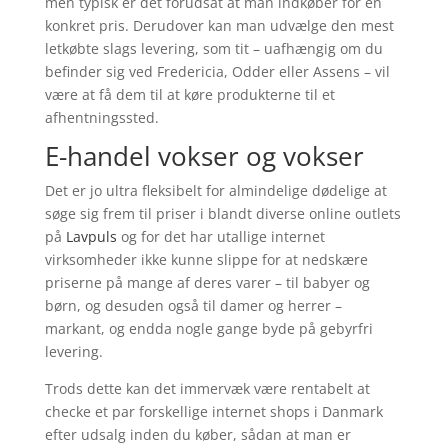
men typisk er det forudsat at man indkøber for en
konkret pris. Derudover kan man udvælge den mest
letkøbte slags levering, som tit – uafhængig om du
befinder sig ved Fredericia, Odder eller Assens – vil
være at få dem til at køre produkterne til et
afhentningssted.
E-handel vokser og vokser
Det er jo ultra fleksibelt for almindelige dødelige at
søge sig frem til priser i blandt diverse online outlets
på
Lavpuls
og for det har utallige internet
virksomheder ikke kunne slippe for at nedskære
priserne på mange af deres varer – til babyer og
børn, og desuden også til damer og herrer –
markant, og endda nogle gange byde på gebyrfri
levering.
Trods dette kan det immervæk være rentabelt at
checke et par forskellige internet shops i Danmark
efter udsalg inden du køber, sådan at man er