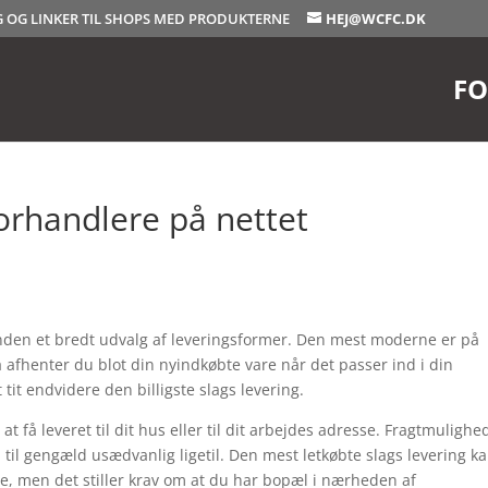
OG OG LINKER TIL SHOPS MED PRODUKTERNE
HEJ@WCFC.DK
FO
forhandlere på nettet
hånden et bredt udvalg af leveringsformer. Den mest moderne er på
afhenter du blot din nyindkøbte vare når det passer ind i din
tit endvidere den billigste slags levering.
å leveret til dit hus eller til dit arbejdes adresse. Fragtmuligh
 til gengæld usædvanlig ligetil. Den mest letkøbte slags levering k
ne, men det stiller krav om at du har bopæl i nærheden af