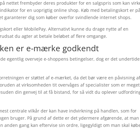
 på nettet frembyder deres produkter for en salgspris som kan virk
 indikator for en uoprigtig online shop. Køb med betalingskort er p
et garanterer dig som køber overfor svindlende internet shops.
ngskort eller MobilePay. Alternativt kunne du drage nytte af en
orudsat du agter at betale beløbet af flere omgange.
ikken er e-mærke godkendt
de egentlig overveje e-shoppens betingelser, dog er det undertid
rretningen er støttet af e-mærket, da det bør være en påvisning af
oruden at virksomheden tit overvåges af specialister som er meget
uden din genvej til at få bistand, for så vidt du oplever udfordrin
mest centrale vilkår der kan have indvirkning på handlen, som for
gen bruger. På grund af dette er det ydermere afgørende, at man 
n anden gang kan eftervise sin ordre, ligegyldigt om man skal købe