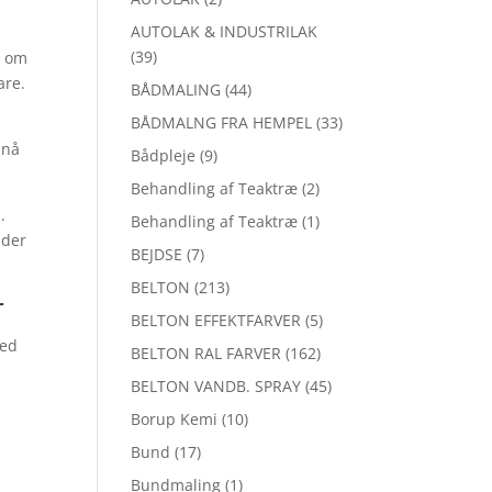
AUTOLAK & INDUSTRILAK
(39)
r om
are.
BÅDMALING
(44)
BÅDMALNG FRA HEMPEL
(33)
 nå
Bådpleje
(9)
Behandling af Teaktræ
(2)
.
Behandling af Teaktræ
(1)
dder
BEJDSE
(7)
BELTON
(213)
r
BELTON EFFEKTFARVER
(5)
med
BELTON RAL FARVER
(162)
BELTON VANDB. SPRAY
(45)
Borup Kemi
(10)
n
Bund
(17)
Bundmaling
(1)