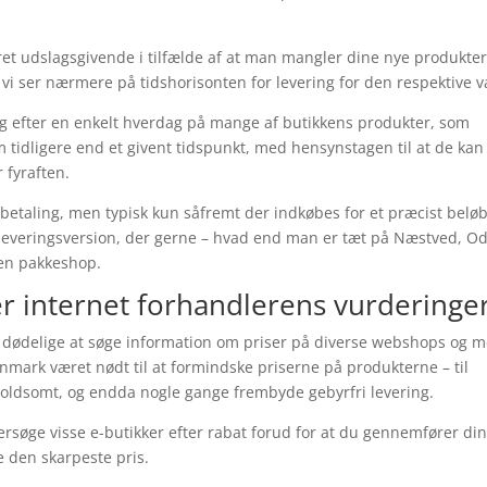
 ret udslagsgivende i tilfælde af at man mangler dine nye produkte
 vi ser nærmere på tidshorisonten for levering for den respektive v
ing efter en enkelt hverdag på mange af butikkens produkter, som
m tidligere end et givent tidspunkt, med hensynstagen til at de kan
 fyraften.
betaling, men typisk kun såfremt der indkøbes for et præcist beløb
leveringsversion, der gerne – hvad end man er tæt på Næstved, O
l en pakkeshop.
er internet forhandlerens vurderinge
e dødelige at søge information om priser på diverse webshops og 
anmark været nødt til at formindske priserne på produkterne – til
– voldsomt, og endda nogle gange frembyde gebyrfri levering.
dersøge visse e-butikker efter rabat forud for at du gennemfører di
e den skarpeste pris.