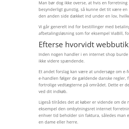
Man bør dog ikke overse, at hvis en forretning
besynderligt gunstig, så kunne det tit være en
den anden side dækket ind under en lov, hvilk
Vi går generelt ind for bestillinger med betali
afbetalingsløsning som for eksempel ViaBill, f
Efterse hvorvidt webbut
Inden nogen handler i en internet shop burde 
ikke videre spændende.
Et andet forslag kan være at undersøge om e-fo
e-handlen følger de gældende danske regler, f
fortrolige vedtægterne på området. Dette er des
ved dit indkøb.
Ligeså tilrådes det at køber er vidende om de 
eksempel den ombytningsret internet forretnin
enhver tid beholder sin faktura, således man e
en dame eller herre.