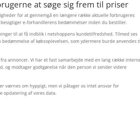
rugerne at søge sig frem til priser
ligheder for at gennemgå en længere række aktuelle forbrugeres
u besigtiger e-forhandlerens bedømmelser inden du bestiller.
sninger til at få indblik i netshoppens kundetilfredshed. Tilmed ses
 en bedømmelse af købsoplevelsen, som ydermere burde anvendes ti
fra annoncer. Vi har et fast samarbejde med en lang række intern
ud, og modtager godtgørelse når den person vi sender videre
r værnes om hyppigt, men vi påtager os intet ansvar for
e opdatering af vores data.