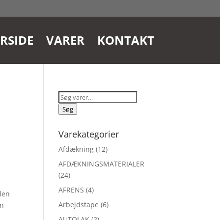
RSIDE
VARER
KONTAKT
Søg
efter:
Søg
Varekategorier
Afdækning
(12)
AFDÆKNINGSMATERIALER
(24)
AFRENS
(4)
eden
Arbejdstape
(6)
an
AUTOLAK
(2)