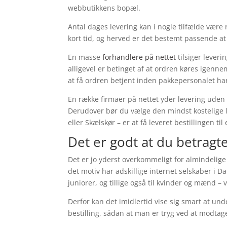
webbutikkens bopæl.
Antal dages levering kan i nogle tilfælde være
kort tid, og herved er det bestemt passende at
En masse
forhandlere på nettet
tilsiger lever
alligevel er betinget af at ordren køres igenne
at få ordren betjent inden pakkepersonalet har
En række firmaer på nettet yder levering uden 
Derudover bør du vælge den mindst kostelige 
eller Skælskør – er at få leveret bestillingen ti
Det er godt at du betragt
Det er jo yderst overkommeligt for almindelig
det motiv har adskillige internet selskaber i D
juniorer, og tillige også til kvinder og mænd 
Derfor kan det imidlertid vise sig smart at un
bestilling, sådan at man er tryg ved at modtag