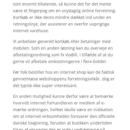
som enormt tiltalende, så kunne det for det meste
være et fingerpeg om en snydagtig online forretning.
Kortkøb er ikke desto mindre dækket ind under en
retningslinje, der assisterer en overfor uoprigtige
internet varehuse.
Vi anbefaler generelt kortkøb eller betalinger med
mobilen. Som en anden løsning kan du overveje en
afbetalingsordning som fx ViaBill, i tilfælde af at du
gerne vil afbetale omkostningerne i flere bidder.
Før folk bestiller hos en internet shop kan de faktisk
gennemlæse webshoppens forretningsvilkår, dog er
det typisk ikke super interessant.
En anden mulighed kunne derfor være at bemærke
hvorvidt internet forhandleren er medlem af e-
mærke ordningen, hvilket skulle være en indikation
om at internet virksomheden forsvarer den officielle
danske lovgivning, foruden at butikken undertiden
tilses af eksperter der er inde i vedtægterne på