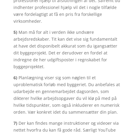
professionel hjælp til afslutningen af det. Såfremt du
indhenter professionel hjælp vil det i nogle tilfælde
være fordelagtigt at få en pris fra forskellige
virksomheder.
5)
Man må for alt i verden ikke undvære
arbejdsredskaber. Tit kan det vise sig fundamentalt
at have det disponibelt akkurat som du igangsætter
dit byggeprojekt. Det er derudover en fordel at
indregne de her udgiftsposter i regnskabet for
byggeprojektet.
6)
Planlægning viser sig som nøglen til et
uproblematisk forløb med byggeriet. Du anbefales at
udarbejde en gennemarbejdet dagsorden, som
dikterer hvilke arbejdsopgaver du vil klø på med på
hvilke tidspunkter, som også inkluderer en numerisk
orden. Vær konkret idet du sammensætter din plan.
7)
Der kan findes mange instruktioner og videoer via
nettet hvorfra du kan få gode råd. Særligt YouTube