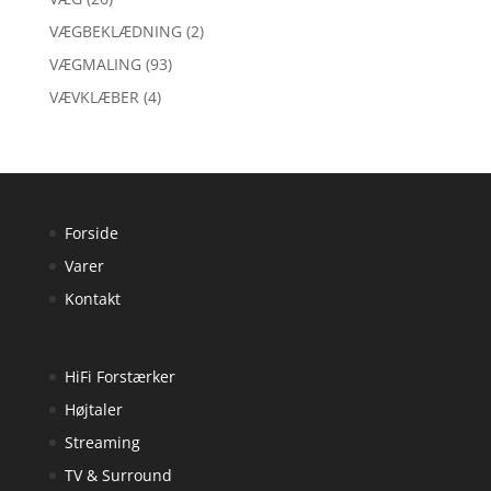
VÆGBEKLÆDNING
(2)
VÆGMALING
(93)
VÆVKLÆBER
(4)
Forside
Varer
Kontakt
HiFi Forstærker
Højtaler
Streaming
TV & Surround