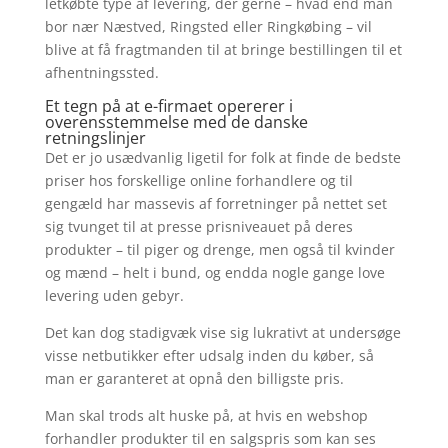
letkøbte type af levering, der gerne – hvad end man
bor nær Næstved, Ringsted eller Ringkøbing – vil
blive at få fragtmanden til at bringe bestillingen til et
afhentningssted.
Et tegn på at e-firmaet opererer i
overensstemmelse med de danske
retningslinjer
Det er jo usædvanlig ligetil for folk at finde de bedste
priser hos forskellige online forhandlere og til
gengæld har massevis af forretninger på nettet set
sig tvunget til at presse prisniveauet på deres
produkter – til piger og drenge, men også til kvinder
og mænd – helt i bund, og endda nogle gange love
levering uden gebyr.
Det kan dog stadigvæk vise sig lukrativt at undersøge
visse netbutikker efter udsalg inden du køber, så
man er garanteret at opnå den billigste pris.
Man skal trods alt huske på, at hvis en webshop
forhandler produkter til en salgspris som kan ses