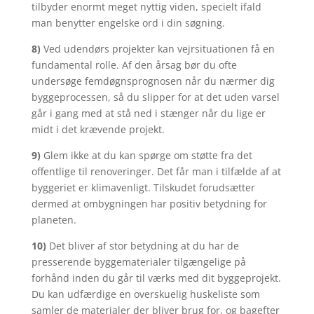
tilbyder enormt meget nyttig viden, specielt ifald
man benytter engelske ord i din søgning.
8)
Ved udendørs projekter kan vejrsituationen få en
fundamental rolle. Af den årsag bør du ofte
undersøge femdøgnsprognosen når du nærmer dig
byggeprocessen, så du slipper for at det uden varsel
går i gang med at stå ned i stænger når du lige er
midt i det krævende projekt.
9)
Glem ikke at du kan spørge om støtte fra det
offentlige til renoveringer. Det får man i tilfælde af at
byggeriet er klimavenligt. Tilskudet forudsætter
dermed at ombygningen har positiv betydning for
planeten.
10)
Det bliver af stor betydning at du har de
presserende byggematerialer tilgængelige på
forhånd inden du går til værks med dit byggeprojekt.
Du kan udfærdige en overskuelig huskeliste som
samler de materialer der bliver brug for, og bagefter