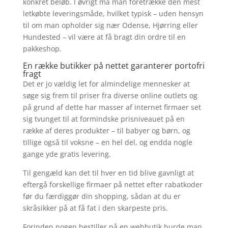
konkret beløb. I øvrigt må man foretrække den mest
letkøbte leveringsmåde, hvilket typisk – uden hensyn
til om man opholder sig nær Odense, Hjørring eller
Hundested – vil være at få bragt din ordre til en
pakkeshop.
En række butikker på nettet garanterer portofri
fragt
Det er jo vældig let for almindelige mennesker at
søge sig frem til priser fra diverse online outlets og
på grund af dette har masser af internet firmaer set
sig tvunget til at formindske prisniveauet på en
række af deres produkter – til babyer og børn, og
tillige også til voksne – en hel del, og endda nogle
gange yde gratis levering.
Til gengæld kan det til hver en tid blive gavnligt at
eftergå forskellige firmaer på nettet efter rabatkoder
før du færdiggør din shopping, sådan at du er
skråsikker på at få fat i den skarpeste pris.
Forinden nogen bestiller på en webbutik burde man