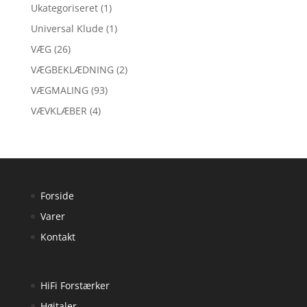
Ukategoriseret
(1)
Universal Klude
(1)
VÆG
(26)
VÆGBEKLÆDNING
(2)
VÆGMALING
(93)
VÆVKLÆBER
(4)
Forside
Varer
Kontakt
HiFi Forstærker
Højtaler