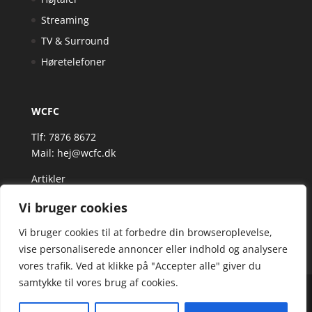
Streaming
TV & Surround
Høretelefoner
WCFC
Tlf: 7876 8672
Mail:
hej@wcfc.dk
Artikler
Vi bruger cookies
Vi bruger cookies til at forbedre din browseroplevelse,
vise personaliserede annoncer eller indhold og analysere
vores trafik. Ved at klikke på "Accepter alle" giver du
samtykke til vores brug af cookies.
Wcfc.dk er siden, der samler et bredt udvalg af