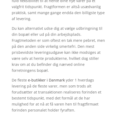
fuld fleksibilitet til at hente dine nye varer på et
valgfrit tidspunkt. Fragtformen er altså usædvanlig
praktisk, samt mange gange endda den billigste type
af levering.
Du kan alternativt udse dig at vælge udbringning til
din bopæl eller ud på din arbejdsplads.
Fragtmetoden er som oftest en tak mere pebret, men
på den anden side virkelig smertefri. Den mest
prisbevidste leveringsudgave kan ikke modsiges at
være selv at hente produkterne, hvilket dog stiller
krav om at du befinder dig nærved online
forretningens bopæl.
De fleste
e-butikker i Danmark
yder 1 hverdags
levering på de fleste varer, men som trods alt
forudsætter at transaktionen realiseres forinden et
bestemt tidspunkt, med det formål at de har
mulighed for at nå at få varen hen til fragtfirmaet
forinden personalet holder fyraften.