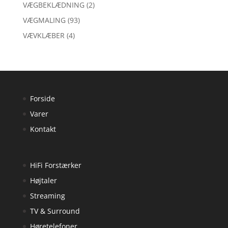
VÆGBEKLÆDNING
(2)
VÆGMALING
(93)
VÆVKLÆBER
(4)
Forside
Varer
Kontakt
HiFi Forstærker
Højtaler
Streaming
TV & Surround
Høretelefoner