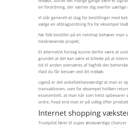
letkøbt, burde det mange gange være et signal
en forordning, der værner dig overfor uærlige
Vi slår generelt et slag for bestillinger med b
vælge en afdragsordning fra for eksempel ViaBi
Før folk bestiller på en netshop behøver man 
tidskrævende projekt.
Et alternativt forslag kunne derfor være at 
grundet at det kan være et billede på at int
tid til anden overværes af fagfolk der behersk
ifald du får besvær ved dit indkøb.
Ligeså er det anbefalelsesværdigt at man er 
transaktionen, som for eksempel hvilken retur
essesentielt, at man når som helst opbevarer s
ordre, hvad end man er på udkig efter produkte
Internet shopping vækste
Trustpilot fører til super ønskværdige chance