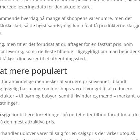
stimerede leveringsdato for den aktuelle vare.
tkommende hverdag på mange af shoppens varenumre, men det
 klokkeslæt, så de højst sandsynligt kan nå at få produkterne klargj
n.
g, men tit er det forudsat at du aftager for en fastsat pris. Som
r levering, som i de fleste tilfælde – ligegyldigt om man befinder 
 få kørt dine varer til et afhentningssted.
tsat mere populært
for almindelige mennesker at vurdere prisniveauet i blandt
g følgelig har mange online shops været tvunget til at reducere
rodukter – til børn og babyer, samt til kvinder og mænd – markant, 
stninger.
søge indtil flere forretninger på nettet efter tilbud forud for at du
å den mest attraktive pris.
rhandler udlover varer til salg for en salgspris der virker utopisk