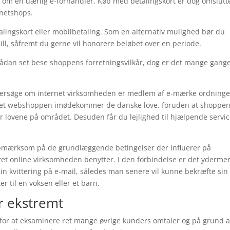
 om en uærlig e-forhandler. Køb med betalingskort er dog omslutte
 netshops.
etalingskort eller mobilbetaling. Som en alternativ mulighed bør du
ll, såfremt du gerne vil honorere beløbet over en periode.
sådan set bese shoppens forretningsvilkår, dog er det mange gange
undersøge om internet virksomheden er medlem af e-mærke ordninge
ernet webshoppen imødekommer de danske love, foruden at shoppen
er lovene på området. Desuden får du lejlighed til hjælpende servic
opmærksom på de grundlæggende betingelser der influerer på
ret online virksomheden benytter. I den forbindelse er det yderme
in kvittering på e-mail, således man senere vil kunne bekræfte sin
r til en voksen eller et barn.
r ekstremt
r for at eksaminere ret mange øvrige kunders omtaler og på grund a