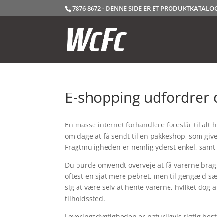
7876 8672 - DENNE SIDE ER ET PRODUKTKATAL
E-shopping udfordrer 
En masse internet forhandlere foreslår til alt
om dage at få sendt til en pakkeshop, som give
Fragtmuligheden er nemlig yderst enkel, samt
Du burde omvendt overveje at få varerne bragt 
oftest en sjat mere pebret, men til gengæld sær
sig at være selv at hente varerne, hvilket dog
tilholdssted.
Leveringsdygtigheden er naturligvis rigtig b