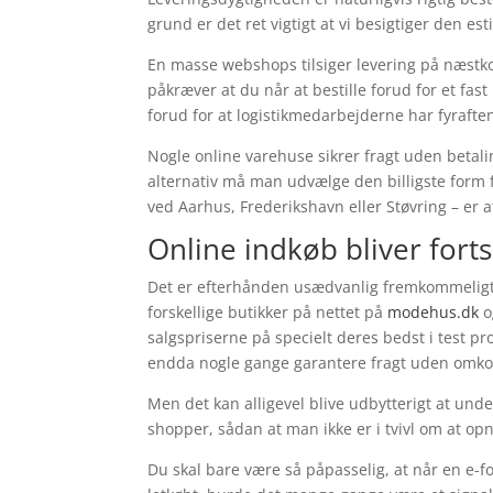
grund er det ret vigtigt at vi besigtiger den e
En masse webshops tilsiger levering på næs
påkræver at du når at bestille forud for et fast
forud for at logistikmedarbejderne har fyrafte
Nogle online varehuse sikrer fragt uden betalin
alternativ må man udvælge den billigste form fo
ved Aarhus, Frederikshavn eller Støvring – er at
Online indkøb bliver for
Det er efterhånden usædvanlig fremkommeligt 
forskellige butikker på nettet på
modehus.dk
o
salgspriserne på specielt deres bedst i test p
endda nogle gange garantere fragt uden omko
Men det kan alligevel blive udbytterigt at under
shopper, sådan at man ikke er i tvivl om at opn
Du skal bare være så påpasselig, at når en e-fo