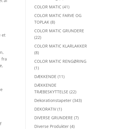
t af
COLOR MATIC
(41)
COLOR MATIC FARVE OG
TOPLAK
(8)
COLOR MATIC GRUNDERE
 et
(22)
COLOR MATIC KLARLAKKER
n,
(8)
 fra
COLOR MATIC RENGØRING
e,
(1)
DÆKKENDE
(11)
DÆKKENDE
re
TRÆBESKYTTELSE
(22)
Dekorationstapeter
(343)
DEKORATIV
(1)
DIVERSE GRUNDERE
(7)
f
Diverse Produkter
(4)