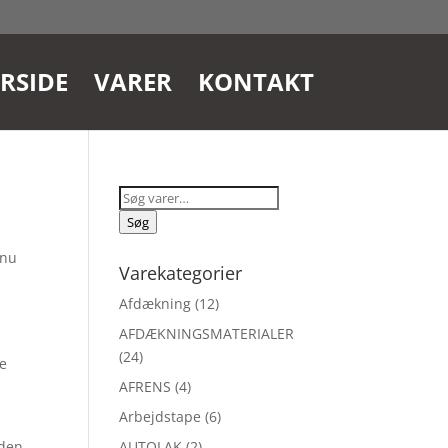
RSIDE
VARER
KONTAKT
Søg
efter:
Søg
 nu
Varekategorier
Afdækning
(12)
AFDÆKNINGSMATERIALER
(24)
se
AFRENS
(4)
Arbejdstape
(6)
 den
AUTOLAK
(2)