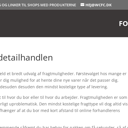
OG OG LINKER TIL SHOPS MED PRODUKTERNE
HEJ@WCFC.DK
FO
detailhandlen
 held et bredt udvalg af fragtmuligheder. Førstevalget hos mange er
r dig mulighed for at hente dine nye varer når det passer dig.
 desuden desuden den mindst kostelige type af levering.
til hvor du bor eller til hvor du arbejder. Fragtmuligheden er som
ligt uproblematisk. Den mindst kostelige fragttype vil dog altid vi
 afhænger af at du bor med kort afstand til online forhandlerens
estemmende såfremt du har behov for pakken om få sekunder, så af