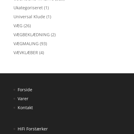
Ukategoriseret
(1)
Universal Klude
(1)
VÆG
(26)
VÆGBEKLÆDNING
(2)
VÆGMALING
(93)
VÆVKLÆBER
(4)
Forside
Varer
Kontakt
HiFi Forstærker