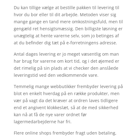
Du kan tillige vælge at bestille pakken til levering til
hvor du bor eller til dit arbejde. Metoden viser sig
mange gange en tand mere omkostningsfuld, men til
gengæld ret hensigtsmæssig. Den billigste løsning er
unægtelig at hente varerne selv, som jo betinges af
at du befinder dig tæt på e-forretningens adresse.
Antal dages levering er jo meget væsentlig om man
har brug for varerne om kort tid, og i det øjemed er
det rimelig på sin plads at vi checker den anslåede
leveringstid ved den vedkommende vare.
Temmelig mange webbutikker frembyder levering på
blot en enkelt hverdag på en række produkter, men
vær på vagt da det kræver at ordren laves tidligere
end et angivent klokkeslæt, så at de med sikkerhed
kan nå at få de nye varer ordnet før
lagermedarbejderne har fri.
Flere online shops frembyder fragt uden betaling,