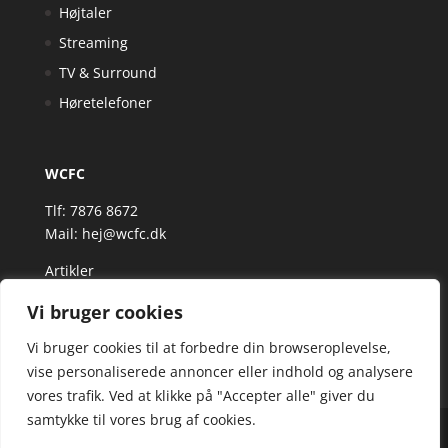
Højtaler
Streaming
TV & Surround
Høretelefoner
WCFC
Tlf: 7876 8672
Mail:
hej@wcfc.dk
Artikler
Vi bruger cookies
Vi bruger cookies til at forbedre din browseroplevelse,
vise personaliserede annoncer eller indhold og analysere
vores trafik. Ved at klikke på "Accepter alle" giver du
samtykke til vores brug af cookies.
Wcfc.dk er siden, der samler et bredt udvalg af