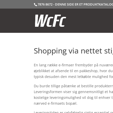
7876 8672 - DENNE SIDE ER ET PRODUKTKATAL
Shopping via nettet sti
En lang række e-firmaer frembyder på nuværend
øjeblikket at afsende til en pakkeshop, hvor du
typisk desuden den mest letkøbte mulighed for
Du burde tillige påtænke at bestille produkterne 
Leveringsformen viser sig gennemsnitligt et 
kostelige leveringsmulighed vil dog til enhver 
nærved e-firmaets bopæl.
Leveringstiden er selvfølgelig rigtig essentiel