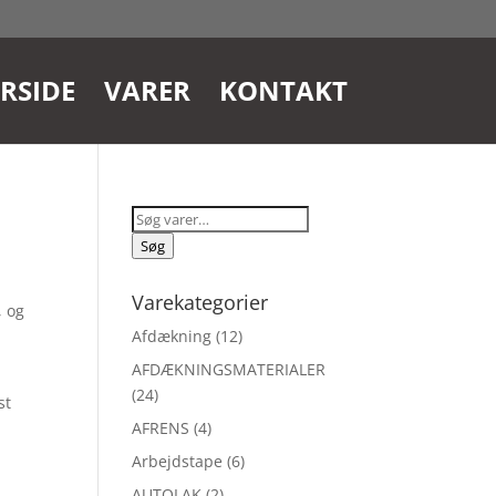
RSIDE
VARER
KONTAKT
Søg
efter:
Søg
Varekategorier
, og
Afdækning
(12)
AFDÆKNINGSMATERIALER
(24)
st
AFRENS
(4)
Arbejdstape
(6)
AUTOLAK
(2)