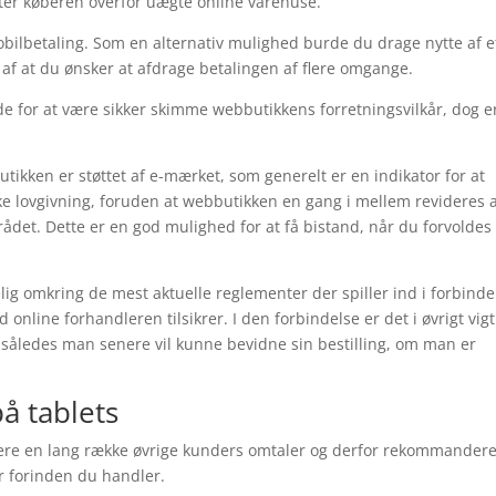
er køberen overfor uægte online varehuse.
obilbetaling. Som en alternativ mulighed burde du drage nytte af e
de af at du ønsker at afdrage betalingen af flere omgange.
 de for at være sikker skimme webbutikkens forretningsvilkår, dog e
utikken er støttet af e-mærket, som generelt er en indikator for at
ske lovgivning, foruden at webbutikken en gang i mellem revideres 
det. Dette er en god mulighed for at få bistand, når du forvoldes
ig omkring de mest aktuelle reglementer der spiller ind i forbinde
nline forhandleren tilsikrer. I den forbindelse er det i øvrigt vigt
, således man senere vil kunne bevidne sin bestilling, om man er
å tablets
dere en lang række øvrige kunders omtaler og derfor rekommanderer
r forinden du handler.