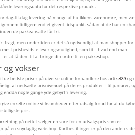
nslåede leveringsdato for det respektive produkt.
for dag-til-dag levering på mange af butikkens varenumre, men væ
 igennem tidligere end et givent tidspunkt, sådan at de har en cha
 inden de pakkeansatte får fri.
fri fragt, men undertiden er det så nødvendigt at man shopper for 
n mest prisbevidste leveringsmulighed, som tit – hvad end man
– er at få dem til at bringe din ordre til en pakkeshop.
r og vokser
m til de bedste priser på diverse online forhandlere hos
artikel89
og 
eligt at nedsætte prisniveauet på deres produkter – til juniorer, o
 og endda nogle gange yde gebyrfri levering.
røve enkelte online virksomheder efter udsalg forud for at du købe
sbilligste pris.
retning på nettet sælger en vare for en udsalgspris som er
tegn på en snydagtig webshop. Kortbestillinger er på den anden side