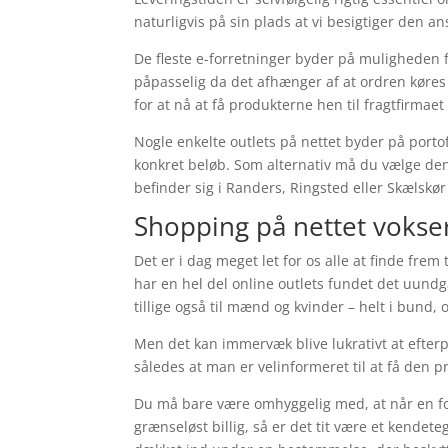
naturligvis på sin plads at vi besigtiger den a
De fleste e-forretninger byder på muligheden 
påpasselig da det afhænger af at ordren køres
for at nå at få produkterne hen til fragtfirmaet
Nogle enkelte outlets på nettet byder på porto
konkret beløb. Som alternativ må du vælge de
befinder sig i Randers, Ringsted eller Skælskør 
Shopping på nettet vokse
Det er i dag meget let for os alle at finde fre
har en hel del online outlets fundet det uundgå
tillige også til mænd og kvinder – helt i bund,
Men det kan immervæk blive lukrativt at efterp
således at man er velinformeret til at få den pri
Du må bare være omhyggelig med, at når en for
grænseløst billig, så er det tit være et kende