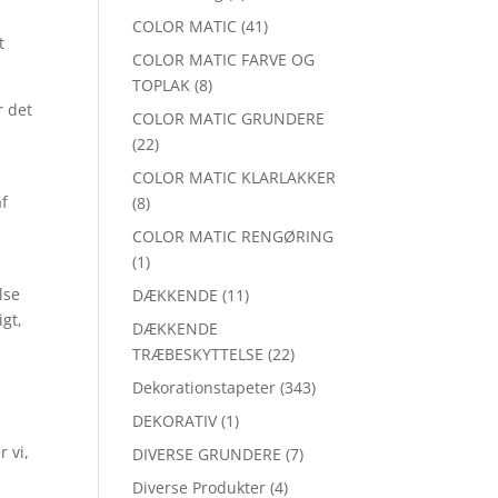
COLOR MATIC
(41)
t
COLOR MATIC FARVE OG
TOPLAK
(8)
r det
COLOR MATIC GRUNDERE
(22)
COLOR MATIC KLARLAKKER
af
(8)
COLOR MATIC RENGØRING
(1)
lse
DÆKKENDE
(11)
igt,
DÆKKENDE
TRÆBESKYTTELSE
(22)
Dekorationstapeter
(343)
DEKORATIV
(1)
 vi,
DIVERSE GRUNDERE
(7)
Diverse Produkter
(4)