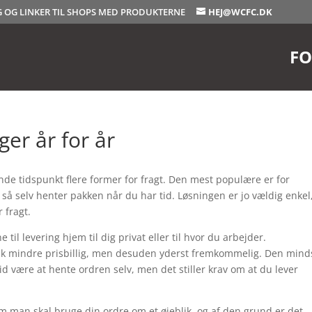
OG OG LINKER TIL SHOPS MED PRODUKTERNE
HEJ@WCFC.DK
FO
ger år for år
e tidspunkt flere former for fragt. Den mest populære er for
 så selv henter pakken når du har tid. Løsningen er jo vældig enkel
 fragt.
til levering hjem til dig privat eller til hvor du arbejder.
hak mindre prisbillig, men desuden yderst fremkommelig. Den mind
tid være at hente ordren selv, men det stiller krav om at du lever
 om man skal bruge din ordre om et øjeblik, og af den grund er det