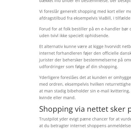
dækket ind under en bestemmelse, der beskytt
Vi foreslår generelt shopping med kort eller m
afdragstilbud fra eksempelvis ViaBill, i tilfæl
Forud for at folk bestiller på en e-handler bør
uden tvivl ikke specielt ophidsende.
Et alternativ kunne være at kigge hvorvidt netb
internet forhandleren føjer den officielle dan
jurister der behersker bestemmelserne på områ
udfordringer som følge af din shopping.
Yderligere foreslåes det at kunden er omhyggel
med ordren, eksempelvis hvilken returrettighed o
at man stadig bibeholder sin e-mail kvittering
kvinde eller mand.
Shopping via nettet sker p
Trustpilot yder evigt pæne chancer for at vur
at du betragter internet shoppens anmeldelse