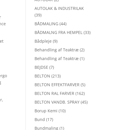
AUTOLAK & INDUSTRILAK
(39)
r
nce
BÅDMALING
(44)
BÅDMALNG FRA HEMPEL
(33)
et
Bådpleje
(9)
Behandling af Teaktræ
(2)
Behandling af Teaktræ
(1)
BEJDSE
(7)
ergo
BELTON
(213)
g
BELTON EFFEKTFARVER
(5)
BELTON RAL FARVER
(162)
r,
BELTON VANDB. SPRAY
(45)
Borup Kemi
(10)
Bund
(17)
Bundmaling
(1)